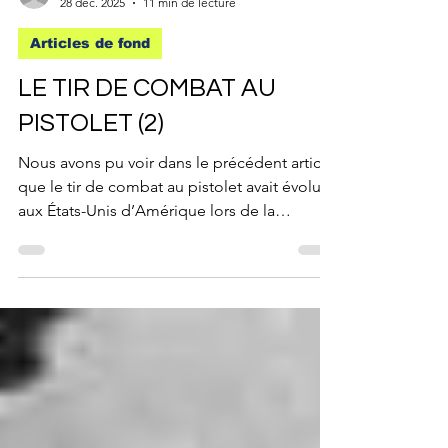
David C
28 déc. 2025
11 min de lecture
Articles de fond
LE TIR DE COMBAT AU
PISTOLET (2)
Nous avons pu voir dans le précédent article
que le tir de combat au pistolet avait évolué
aux États-Unis d’Amérique lors de la
Conquête de l’Ouest, mais aucune
technique ou formation structurée quant à
l’usage défensif ou militaire de cette arme
n’avait été mise en place. L’évolution des
conflits et de la société au cours du XXe
siècle allait faire pourtant du pistolet un
instrument de combat indispensable.
PERIODE 1890 – 1920 : un symbole d’autorité