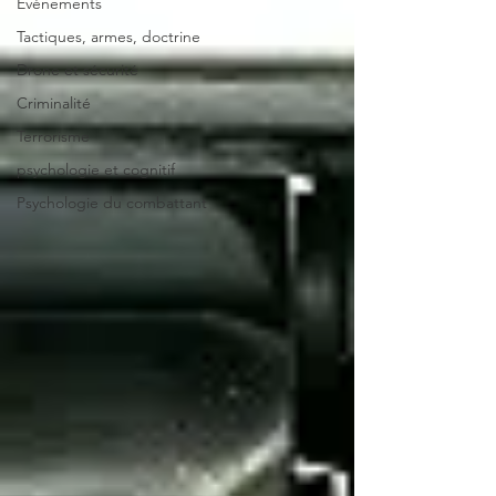
Évènements
Tactiques, armes, doctrine
Drone et sécurité
Criminalité
Terrorisme
psychologie et cognitif
Psychologie du combattant